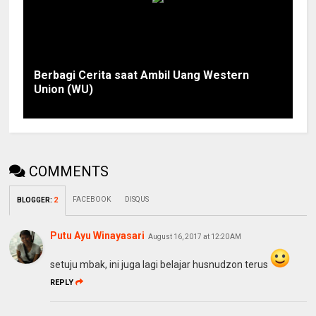
Berbagi Cerita saat Ambil Uang Western
Union (WU)
COMMENTS
FACEBOOK
DISQUS
BLOGGER
:
2
Putu Ayu Winayasari
August 16, 2017 at 12:20 AM
setuju mbak, ini juga lagi belajar husnudzon terus
REPLY