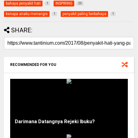
bahaya penyakit hati
INSPIRING
1
25
kenapa anaku menangis
penyakit paling berbahaya
1
1
SHARE:
RECOMMENDED FOR YOU
Darimana Datangnya Rejeki Ibuku?