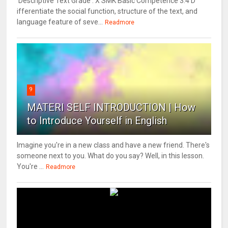
Descriptive Text Grade : X SMK Basic Competence 3.4 D
ifferentiate the social function, structure of the text, and
language feature of seve...
Readmore
9
MATERI SELF INTRODUCTION | How
to Introduce Yourself in English
Imagine you're in a new class and have a new friend. There's
someone next to you. What do you say? Well, in this lesson.
You're ...
Readmore