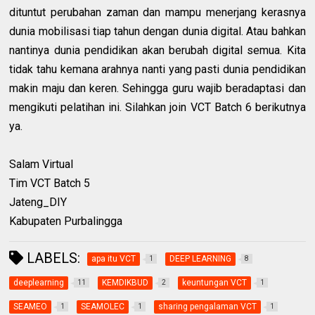
dituntut perubahan zaman dan mampu menerjang kerasnya
dunia mobilisasi tiap tahun dengan dunia digital. Atau bahkan
nantinya dunia pendidikan akan berubah digital semua. Kita
tidak tahu kemana arahnya nanti yang pasti dunia pendidikan
makin maju dan keren. Sehingga guru wajib beradaptasi dan
mengikuti pelatihan ini. Silahkan join VCT Batch 6 berikutnya
ya.
Salam Virtual
Tim VCT Batch 5
Jateng_DIY
Kabupaten Purbalingga
LABELS:
apa itu VCT
DEEP LEARNING
1
8
deeplearning
KEMDIKBUD
keuntungan VCT
11
2
1
SEAMEO
SEAMOLEC
sharing pengalaman VCT
1
1
1