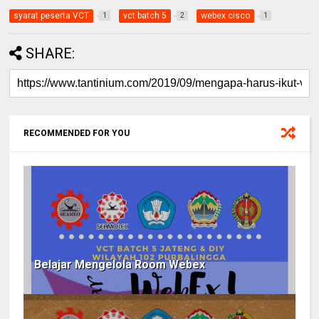
syarat peserta VCT
vct batch 5
webex cisco
1
2
1
SHARE:
RECOMMENDED FOR YOU
Belajar Mengelola Room Webex