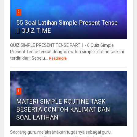
2
55 Soal Latihan Simple Present Tense
|| QUIZ TIME
QUIZ SIMPLE PRESENT TENSE PART 1 - 6 Quiz Simple
Present Tense terkait dengan materi simple routine task ini
terdiri dari: Sebelu...
Readmore
3
MATERI SIMPLE ROUTINE TASK
BESERTA CONTOH KALIMAT DAN
SOAL LATIHAN
Seorang guru melaksanakan tugasnya sebagai guru,