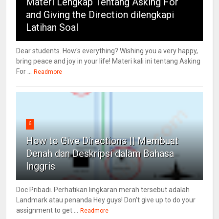
Materi Lengkap Tentang Asking For
and Giving the Direction dilengkapi
Latihan Soal
Dear students. How's everything? Wishing you a very happy,
bring peace and joy in your life! Materi kali ini tentang Asking
For ...
Readmore
6
How to Give Directions || Membuat
Denah dan Deskripsi dalam Bahasa
Inggris
Doc Pribadi. Perhatikan lingkaran merah tersebut adalah
Landmark atau penanda Hey guys! Don't give up to do your
assignment to get ...
Readmore