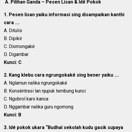
A. Pilihan Ganda – Pesen Lisan & Idé Pokok
1. Pesen lisan yaiku informasi sing disampaikan kanthi
cara ....
A. Ditulis
B. Dipikir
C. Diomongaké
D. Digambar
Kunci: C
2. Kang klebu cara ngrungokaké sing bener yaiku ....
A. Nglamun nalika ngrungokaké
B. Konsèntrasi lan njupuk tembung kunci
C. Ngobrol karo kanca
D. Nggambar nalika guru ngomong
Kunci: B
3. Idé pokok ukara “Budhal sekolah kudu gasik supaya