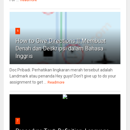
Readmore
6
How to Give Directions || Membuat
Denah dan Deskripsi dalam Bahasa
Inggris
Doc Pribadi. Perhatikan lingkaran merah tersebut adalah
Landmark atau penanda Hey guys! Don't give up to do your
assignment to get ...
Readmore
7