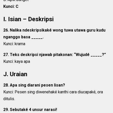
Kunci: C
I. Isian – Deskripsi
26. Nalika ndeskripsikaké wong tuwa utawa guru kudu
nganggo basa _____.
Kunci: krama
27. Teks deskripsi njawab pitakonan: “Wujudé _____?”
Kunci: kaya apa
J. Uraian
28. Apa sing diarani pesen lisan?
Kunci: Pesen sing diwenehaké kanthi cara diucapaké, ora
ditulis.
29. Sebutaké 4 unsur narasi!