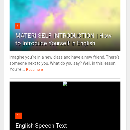
9
MATERI SELF INTRODUCTION | How
to Introduce Yourself in English
Imagine you're in a new class and have a new friend. There's
someone next to you. What do you say? Well, in this lesson.
You're ...
Readmore
10
English Speech Text